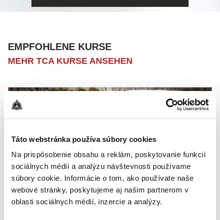
EMPFOHLENE KURSE
MEHR TCA KURSE ANSEHEN
Táto webstránka používa súbory cookies
Na prispôsobenie obsahu a reklám, poskytovanie funkcií
sociálnych médií a analýzu návštevnosti používame
súbory cookie. Informácie o tom, ako používate naše
BASIC
webové stránky, poskytujeme aj našim partnerom v
oblasti sociálnych médií, inzercie a analýzy.
PISTOLE
:
TAKTISCHES WOCHENENDE