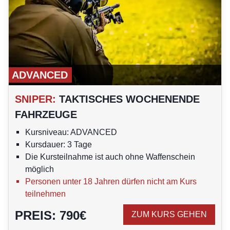
ADVANCED
SNIPER
:
TAKTISCHES WOCHENENDE
FAHRZEUGE
Kursniveau: ADVANCED
Kursdauer: 3 Tage
Die Kursteilnahme ist auch ohne Waffenschein
möglich
Personen unter 18 Jahren dürfen nicht am Kurs
teilnehmen
PREIS
:
790
€
ZUM KURS GEHEN