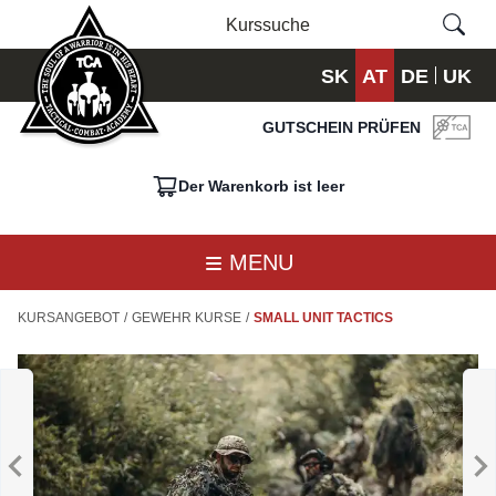
SK
AT
DE
UK
GUTSCHEIN PRÜFEN
Der Warenkorb ist leer
MENU
KURSANGEBOT
/
GEWEHR KURSE
/
SMALL UNIT TACTICS
ADVANCED
M