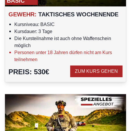
BASIC
GEWEHR
:
TAKTISCHES WOCHENENDE
Kursniveau: BASIC
Kursdauer: 3 Tage
Die Kursteilnahme ist auch ohne Waffenschein
möglich
Personen unter 18 Jahren dürfen nicht am Kurs
teilnehmen
PREIS
:
530
€
ZUM KURS GEHEN