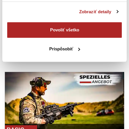
Kursniveau: BASIC
Kursdauer: 3 Tage
Zobraziť detaily
Die Kursteilnahme ist auch ohne Waffenschein
möglich
Povoliť všetko
Personen unter 18 Jahren dürfen nicht am Kurs
teilnehmen
PREIS
:
530
€
Prispôsobiť
ZUM KURS GEHEN