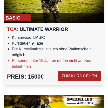
BASIC
TCA
:
ULTIMATE WARRIOR
Kursniveau: BASIC
Kursdauer: 9 Tage
Die Kursteilnahme ist auch ohne Waffenschein
möglich
Personen unter 18 Jahren dürfen nicht am Kurs
teilnehmen
PREIS
:
1500
€
ZUM KURS GEHEN