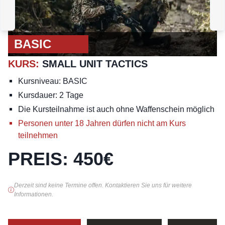
GEWEHR
:
DRILL
G
WOCHENENDE
E
BASIC
KURS
:
SMALL UNIT TACTICS
Kursniveau: BASIC
Kursdauer: 2 Tage
Die Kursteilnahme ist auch ohne Waffenschein möglich
Personen unter 18 Jahren dürfen nicht am Kurs
teilnehmen
PREIS
:
450
€
Derzeit sind keine Termine offen. Kontaktieren Sie uns für weitere
Informationen.