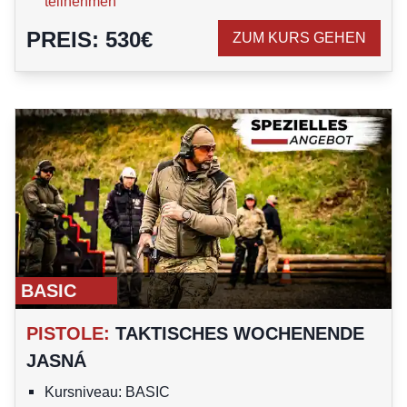
teilnehmen
PREIS
:
530
€
ZUM KURS GEHEN
BASIC
PISTOLE
:
TAKTISCHES WOCHENENDE
JASNÁ
Kursniveau: BASIC