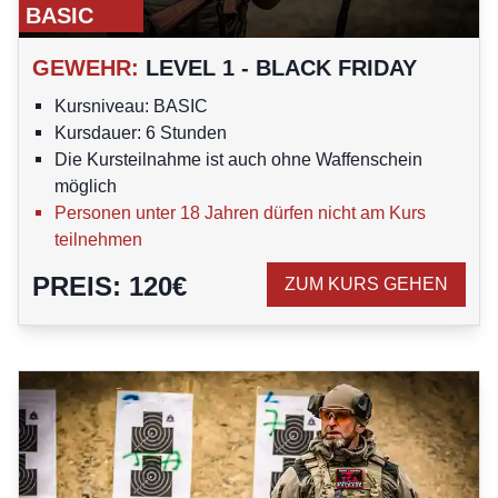
BASIC
GEWEHR
:
LEVEL 1 - BLACK FRIDAY
Kursniveau: BASIC
Kursdauer: 6 Stunden
Die Kursteilnahme ist auch ohne Waffenschein
möglich
Personen unter 18 Jahren dürfen nicht am Kurs
teilnehmen
PREIS
:
120
€
ZUM KURS GEHEN