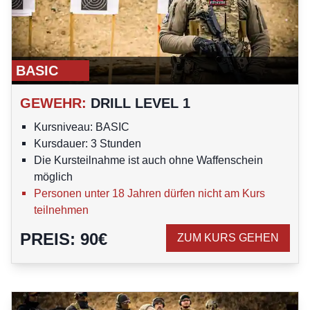
BASIC
GEWEHR
:
DRILL LEVEL 1
Kursniveau: BASIC
Kursdauer: 3 Stunden
Die Kursteilnahme ist auch ohne Waffenschein
möglich
Personen unter 18 Jahren dürfen nicht am Kurs
teilnehmen
PREIS
:
90
€
ZUM KURS GEHEN