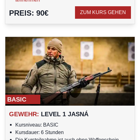
PREIS
:
90
€
ZUM KURS GEHEN
BASIC
GEWEHR
:
LEVEL 1 JASNÁ
Kursniveau: BASIC
Kursdauer: 6 Stunden
Die Kursteilnahme ist auch ohne Waffenschein