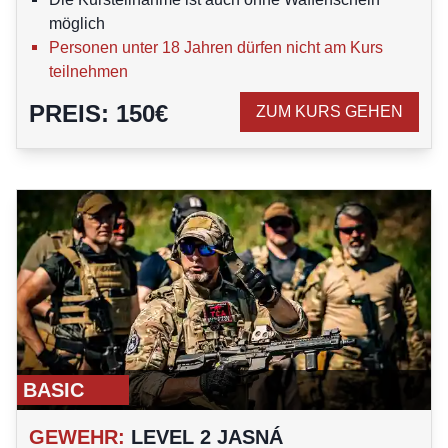
möglich
Personen unter 18 Jahren dürfen nicht am Kurs
teilnehmen
PREIS
:
150
€
ZUM KURS GEHEN
BASIC
GEWEHR
:
LEVEL 2 JASNÁ