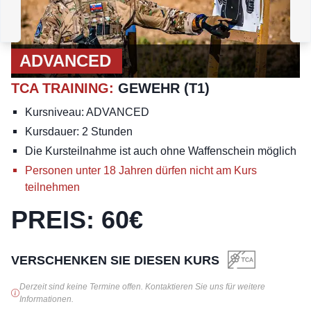
GEWEHR
:
DEFENSIVES
SCHIESSEN MIT
AUSNUTZUNG EINES A
UTOS LEVEL 2
ADVANCED
TCA TRAINING
:
GEWEHR (T1)
Kursniveau: ADVANCED
Kursdauer: 2 Stunden
Die Kursteilnahme ist auch ohne Waffenschein möglich
Personen unter 18 Jahren dürfen nicht am Kurs
teilnehmen
PREIS
:
60
€
VERSCHENKEN SIE DIESEN KURS
Derzeit sind keine Termine offen. Kontaktieren Sie uns für weitere
Informationen.