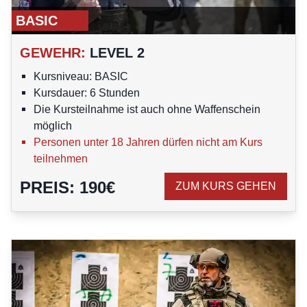
BASIC
GEWEHR
:
LEVEL 2
Kursniveau: BASIC
Kursdauer: 6 Stunden
Die Kursteilnahme ist auch ohne Waffenschein
möglich
Personen unter 18 Jahren dürfen nicht am Kurs
teilnehmen
PREIS
:
190
€
ZUM KURS GEHEN