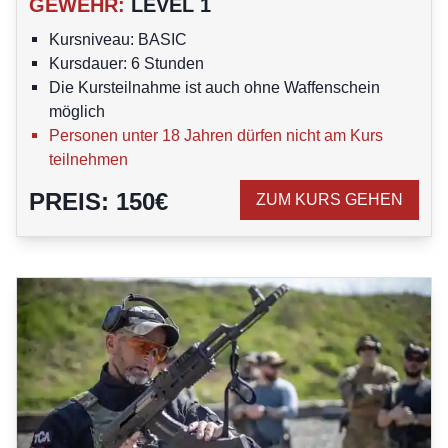
GEWEHR
:
LEVEL 1
Kursniveau: BASIC
Kursdauer: 6 Stunden
Die Kursteilnahme ist auch ohne Waffenschein
möglich
Personen unter 18 Jahren dürfen nicht am Kurs
teilnehmen
PREIS
:
150
€
ZUM KURS GEHEN