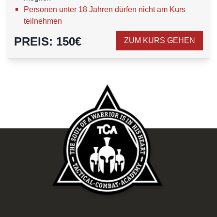
Personen unter 18 Jahren dürfen nicht am Kurs
teilnehmen
PREIS
:
150
€
ZUM KURS GEHEN