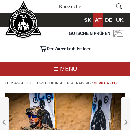
SK
AT
DE
UK
GUTSCHEIN PRÜFEN
Der Warenkorb ist leer
MENU
KURSANGEBOT
/
GEWEHR KURSE
/
TCA TRAINING
/
GEWEHR (T1)
MASTER
M