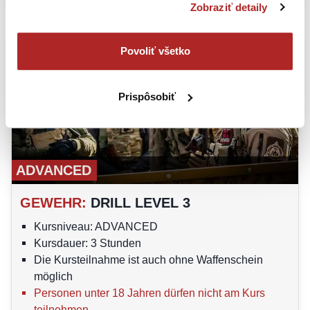
Zobraziť detaily
Povoliť všetko
Prispôsobiť
ADVANCED
GEWEHR
:
DRILL LEVEL 3
Kursniveau: ADVANCED
Kursdauer: 3 Stunden
Die Kursteilnahme ist auch ohne Waffenschein
möglich
Personen unter 18 Jahren dürfen nicht am Kurs
teilnehmen