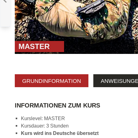
ADVANCED
E
:
DYNAMISCHES
SSEN LEVEL 1
MASTER
GRUNDINFORMATION
ANWEISUNG
INFORMATIONEN ZUM KURS
Kurslevel: MASTER
Kursdauer: 3 Stunden
Kurs wird ins Deutsche übersetzt