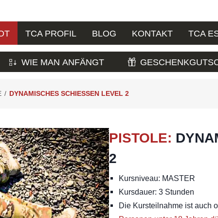
OT
TCA PROFIL
BLOG
KONTAKT
TCA E
WIE MAN ANFÄNGT
GESCHENKGUTSC
E
/
DYNAMISCHES SCHIESSEN LEVEL 2
PISTOLE
:
DYNAM
Kursniveau: MASTER
Kursdauer: 3 Stunden
Die Kursteilnahme ist auch 