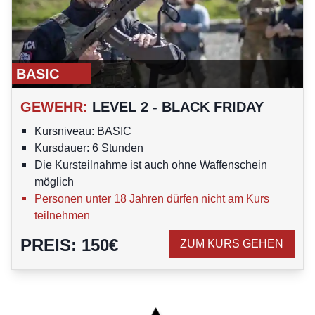
BASIC
GEWEHR
:
LEVEL 2 - BLACK FRIDAY
Kursniveau: BASIC
Kursdauer: 6 Stunden
Die Kursteilnahme ist auch ohne Waffenschein
möglich
Personen unter 18 Jahren dürfen nicht am Kurs
teilnehmen
PREIS
:
150
€
ZUM KURS GEHEN