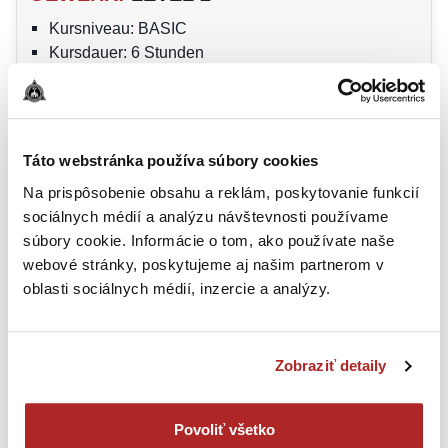
Kursniveau: BASIC
Kursdauer: 6 Stunden
Die Kursteilnahme ist auch ohne Waffenschein
möglich
Personen unter 18 Jahren dürfen nicht am Kurs
teilnehmen
Táto webstránka používa súbory cookies
PREIS
:
190
€
ZUM KURS GEHEN
Na prispôsobenie obsahu a reklám, poskytovanie funkcií
sociálnych médií a analýzu návštevnosti používame
súbory cookie. Informácie o tom, ako používate naše
webové stránky, poskytujeme aj našim partnerom v
oblasti sociálnych médií, inzercie a analýzy.
Zobraziť detaily
Povoliť všetko