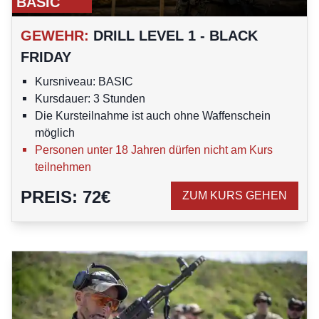
BASIC
GEWEHR
:
DRILL LEVEL 1 - BLACK
FRIDAY
Kursniveau: BASIC
Kursdauer: 3 Stunden
Die Kursteilnahme ist auch ohne Waffenschein
möglich
Personen unter 18 Jahren dürfen nicht am Kurs
teilnehmen
PREIS
:
72
€
ZUM KURS GEHEN