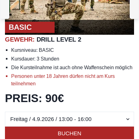
GEWEHR
:
DRILL LEVEL 1
G
BASIC
GEWEHR
:
DRILL LEVEL 2
Kursniveau: BASIC
Kursdauer: 3 Stunden
Die Kursteilnahme ist auch ohne Waffenschein möglich
Personen unter 18 Jahren dürfen nicht am Kurs
teilnehmen
PREIS
:
90
€
BUCHEN