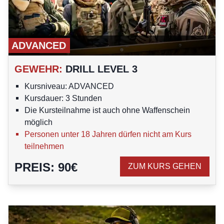
ADVANCED
GEWEHR
:
DRILL LEVEL 3
Kursniveau: ADVANCED
Kursdauer: 3 Stunden
Die Kursteilnahme ist auch ohne Waffenschein
möglich
Personen unter 18 Jahren dürfen nicht am Kurs
teilnehmen
PREIS
:
90
€
ZUM KURS GEHEN