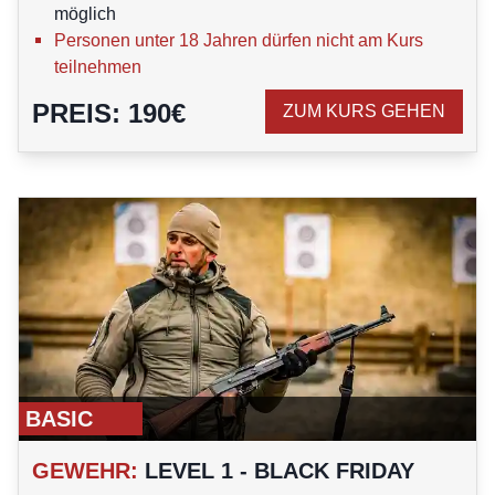
möglich
Personen unter 18 Jahren dürfen nicht am Kurs
teilnehmen
PREIS
:
190
€
ZUM KURS GEHEN
BASIC
GEWEHR
:
LEVEL 1 - BLACK FRIDAY