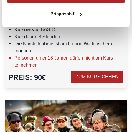
BASIC
Prispôsobiť
GEWEHR
:
DRILL LEVEL 1
Kursniveau: BASIC
Kursdauer: 3 Stunden
Die Kursteilnahme ist auch ohne Waffenschein
möglich
Personen unter 18 Jahren dürfen nicht am Kurs
teilnehmen
PREIS
:
90
€
ZUM KURS GEHEN