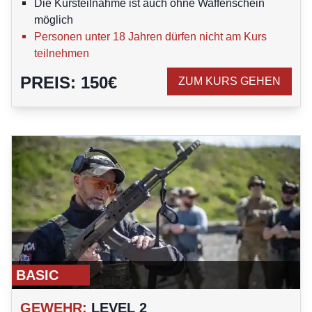
Die Kursteilnahme ist auch ohne Waffenschein
möglich
Personen unter 18 Jahren dürfen nicht am Kurs
teilnehmen
PREIS
:
150
€
ZUM KURS GEHEN
BASIC
GEWEHR
:
LEVEL 2