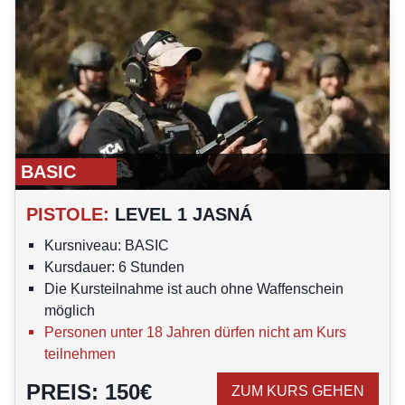
BASIC
PISTOLE
:
LEVEL 1 JASNÁ
Kursniveau: BASIC
Kursdauer: 6 Stunden
Die Kursteilnahme ist auch ohne Waffenschein
möglich
Personen unter 18 Jahren dürfen nicht am Kurs
teilnehmen
PREIS
:
150
€
ZUM KURS GEHEN