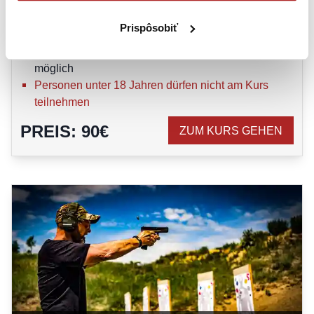
Kursniveau: BASIC
Prispôsobiť
Kursdauer: 3 Stunden
Die Kursteilnahme ist auch ohne Waffenschein
möglich
Personen unter 18 Jahren dürfen nicht am Kurs
teilnehmen
PREIS
:
90
€
ZUM KURS GEHEN