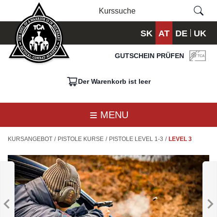
SK
AT
DE
UK
GUTSCHEIN PRÜFEN
Der Warenkorb ist leer
MENU
KURSANGEBOT
/
PISTOLE KURSE
/
PISTOLE LEVEL 1-3
/
LEVEL 3
BASIC
B