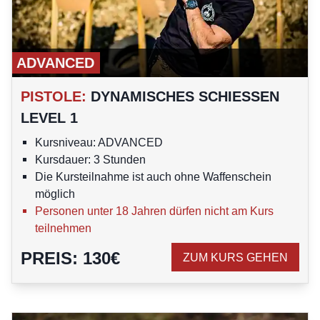
ADVANCED
PISTOLE
:
DYNAMISCHES SCHIESSEN L
EVEL 1
Kursniveau: ADVANCED
Kursdauer: 3 Stunden
Die Kursteilnahme ist auch ohne Waffenschein
möglich
Personen unter 18 Jahren dürfen nicht am Kurs
teilnehmen
PREIS
:
130
€
ZUM KURS GEHEN