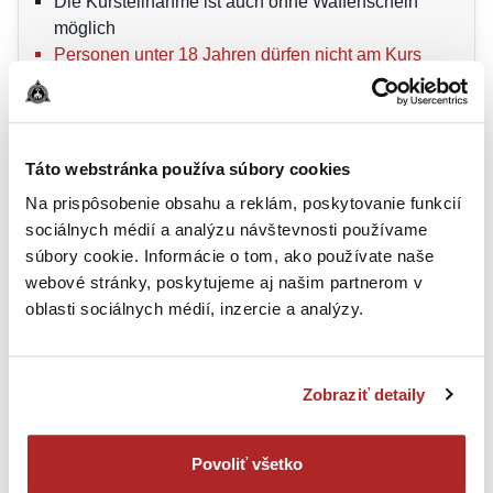
Die Kursteilnahme ist auch ohne Waffenschein
möglich
Personen unter 18 Jahren dürfen nicht am Kurs
teilnehmen
PREIS
:
190
€
ZUM KURS GEHEN
Táto webstránka používa súbory cookies
Na prispôsobenie obsahu a reklám, poskytovanie funkcií
sociálnych médií a analýzu návštevnosti používame
súbory cookie. Informácie o tom, ako používate naše
webové stránky, poskytujeme aj našim partnerom v
oblasti sociálnych médií, inzercie a analýzy.
Zobraziť detaily
BASIC
Povoliť všetko
PISTOLE
:
DRILL LEVEL 1