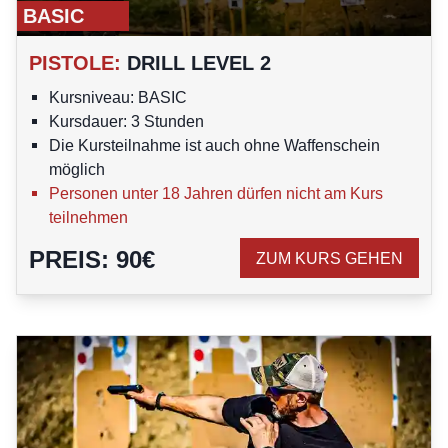
BASIC
PISTOLE
:
DRILL LEVEL 2
Kursniveau: BASIC
Kursdauer: 3 Stunden
Die Kursteilnahme ist auch ohne Waffenschein
möglich
Personen unter 18 Jahren dürfen nicht am Kurs
teilnehmen
PREIS
:
90
€
ZUM KURS GEHEN