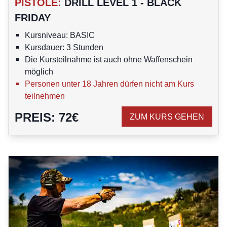
PISTOLE
:
DRILL LEVEL 1 - BLACK
FRIDAY
Kursniveau: BASIC
Kursdauer: 3 Stunden
Die Kursteilnahme ist auch ohne Waffenschein
möglich
Personen unter 18 Jahren dürfen nicht am Kurs
teilnehmen
PREIS
:
72
€
ZUM KURS GEHEN