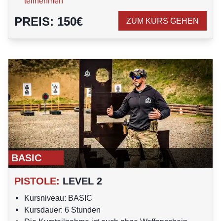
teilnehmen
PREIS
:
150
€
ZUM KURS GEHEN
BASIC
PISTOLE
:
LEVEL 2
Kursniveau: BASIC
Kursdauer: 6 Stunden